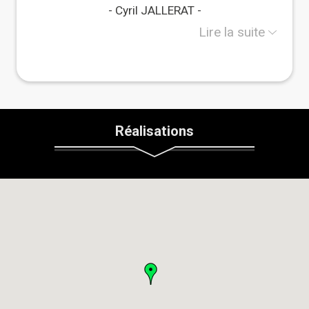
de plusieurs artisans de Charente et du Limousin
Cyril JALLERAT
(feuillardiers), une partie de mon activité consiste à
éclaircir des taillis et à transformer les grumes en
Lire la suite
de nombreux produits, allant de la charpente au
mobilier extérieur en passant par les tuiles en bois
(bardeaux fendus).
Actuellement en pleine construction d'une maison
à charpente à courbes (cruck-frame) en rondins de
châtaignier, je peux également vous proposer un
accompagnement à l'auto-construction sur des
Réalisations
points précis (taille de charpente, pose des
menuiseries, isolation paille).
Nous commençons à proposer plus régulièrement
des formations "Charpente en Bois Rond" au sein
de mon atelier, sur 5/6 jours.